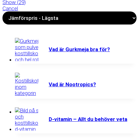
Show
(
29
)
Cancel
Vad är Gurkmeja bra för?
Vad är Nootropics?
D-vitamin – Allt du behöver veta