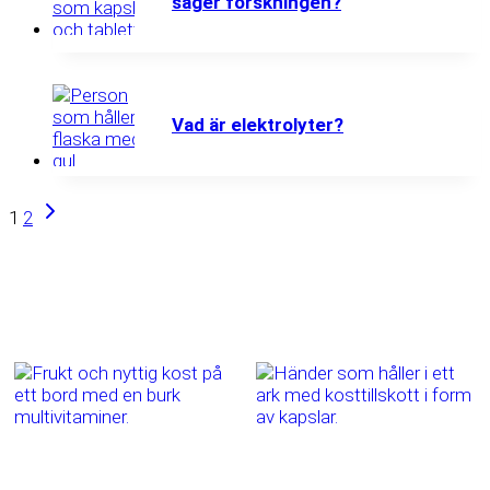
säger forskningen?
Vad är elektrolyter?
Next
1
2
Page
Page
navigation