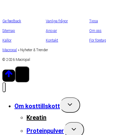
Ge feedback
Vanliga frågor
Tipsa
Sitemap
Ansvar
Om oss
Källor
Kontakt
För företag
Macropal
»
Nyheter & Trender
© 2026 Macropal
Toggle
Om kosttillskott
child
menu
Kreatin
Toggle
Proteinpulver
child