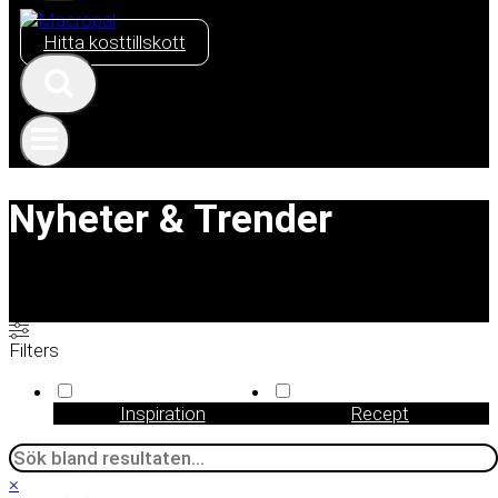
Hitta kosttillskott
Nyheter & Trender
Filters
Inspiration
Recept
Search
×