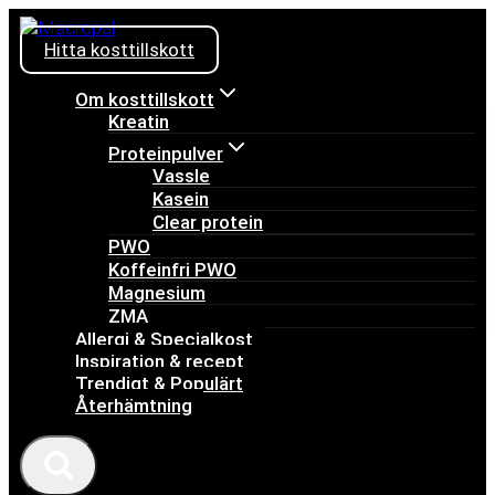
Skip
to
Hitta kosttillskott
content
Om kosttillskott
Kreatin
Proteinpulver
Vassle
Kasein
Clear protein
PWO
Koffeinfri PWO
Magnesium
ZMA
Allergi & Specialkost
Inspiration & recept
Trendigt & Populärt
Återhämtning