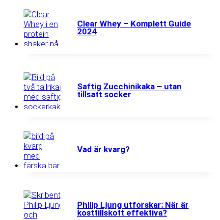
Clear Whey – Komplett Guide
2024
Saftig Zucchinikaka – utan
tillsatt socker
Vad är kvarg?
Philip Ljung utforskar: När är
kosttillskott effektiva?