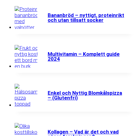
Bananbröd – nyttigt, proteinrikt
och utan tillsatt socker
Multivitamin – Komplett guide
2024
Enkel och Nyttig Blomkålspizza
– (Glutenfri)
Kollagen – Vad är det och vad