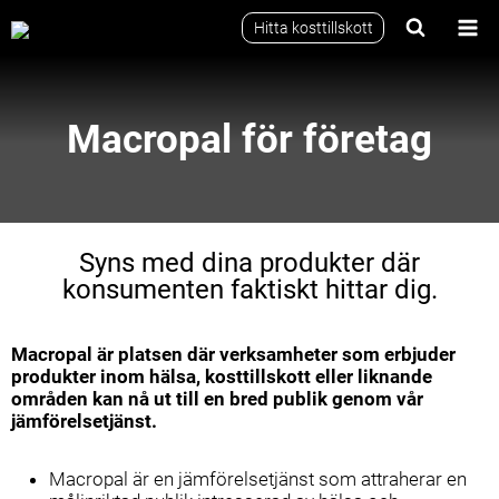
Skip
Hitta kosttillskott
to
content
Macropal för företag
Syns med dina produkter där
konsumenten faktiskt hittar dig.
Macropal är platsen där verksamheter som erbjuder
produkter inom hälsa, kosttillskott eller liknande
områden kan nå ut till en bred publik genom vår
jämförelsetjänst.
Macropal är en jämförelsetjänst som attraherar en