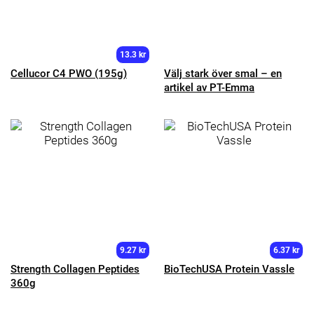
13.3 kr
Cellucor C4 PWO (195g)
Välj stark över smal – en
artikel av PT-Emma
9.27 kr
6.37 kr
Strength Collagen Peptides
BioTechUSA Protein Vassle
360g