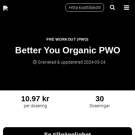
Skip
Hitta kosttillskott
to
content
PRE WORKOUT (PWO)
Better You Organic PWO
Granskad & uppdaterad
2024-05-24
10.97 kr
30
per dosering
Doseringar
Pre Workout (PWO)
Se tillgänglighet