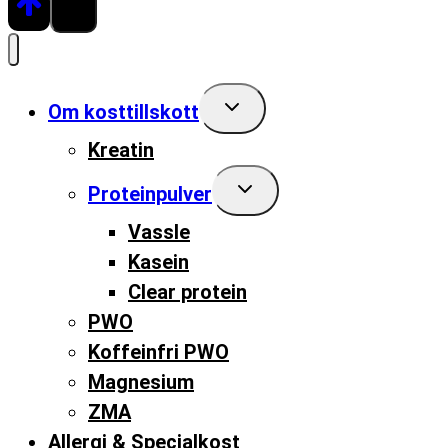
Toggle
Om kosttillskott
child
menu
Kreatin
Toggle
Proteinpulver
child
menu
Vassle
Kasein
Clear protein
PWO
Koffeinfri PWO
Magnesium
ZMA
Allergi & Specialkost