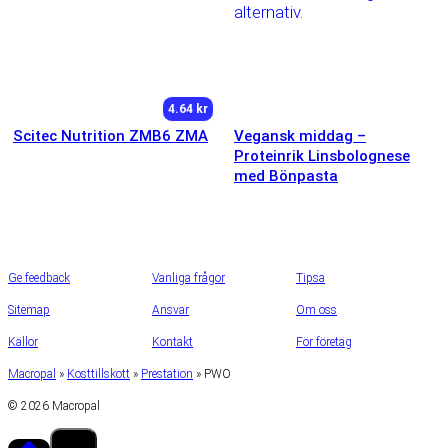
4.64 kr
Scitec Nutrition ZMB6 ZMA
Vegansk middag –
Proteinrik Linsbolognese
med Bönpasta
Ge feedback
Vanliga frågor
Tipsa
Sitemap
Ansvar
Om oss
Källor
Kontakt
För företag
Macropal
»
Kosttillskott
»
Prestation
»
PWO
© 2026 Macropal