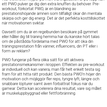
ett PWO pulver ge dig den extra knuffen du behöver. Pre-
workout, förkortat PWO, är en blandning av
prestationshöjande ämnen som tillfälligt ökar din mentala
skärpa och ger dig energi. Det är det perfekta kosttillskottet
när motivationen sviktar.
Oavsett om du är en regelbunden besökare på gymmet
eller håller dig till träning hemma har du kanske hört talas
om de påstådda fördelarna med PWO för att öka din
träningsprestation från vänner, influencers, din PT eller i
form av reklam?
PWO fungerar på flera olika sätt för att aktivera
prestationsmekanismer i kroppen. Effekten av pre-workout
är individuell och kan variera, man får helt enkelt testa sig
fram för att hitta rätt produkt. Den bästa PWO’n höjer din
motivation och möjliggör fler reps, tyngre lyft, längre och
snabbare löpturer samt även förbättrat fokus när du
gamear. Detta kan accelerera dina resultat, vare sig målet
är muskeluppbyggnad eller fettförbränning.