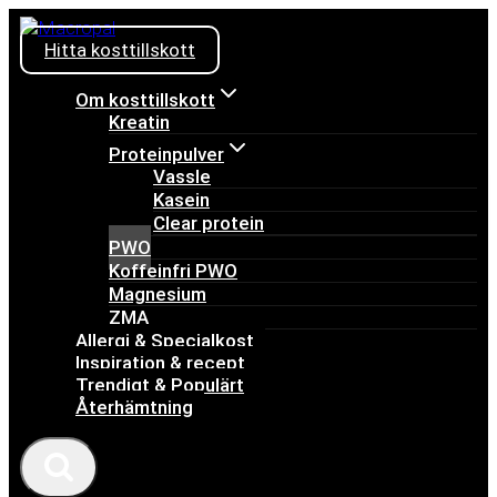
Skip
to
Hitta kosttillskott
content
Om kosttillskott
Kreatin
Proteinpulver
Vassle
Kasein
Clear protein
PWO
Koffeinfri PWO
Magnesium
ZMA
Allergi & Specialkost
Inspiration & recept
Trendigt & Populärt
Återhämtning