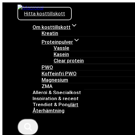
Skip
to
Hitta kosttillskott
content
Om kosttillskott
Kreatin
Proteinpulver
Vassle
Kasein
Clear protein
PWO
Koffeinfri PWO
Magnesium
ZMA
Allergi & Specialkost
Inspiration & recept
Trendigt & Populärt
Återhämtning