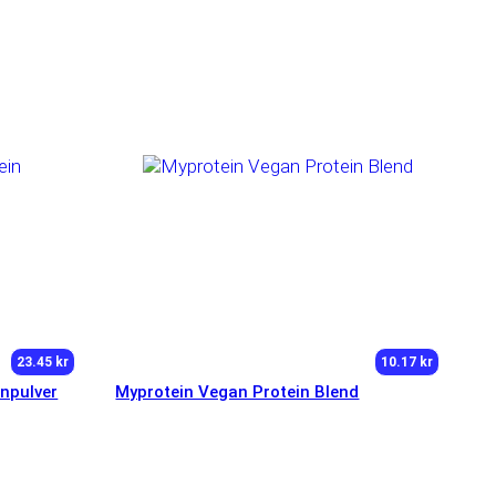
23.45 kr
10.17 kr
inpulver
Myprotein Vegan Protein Blend