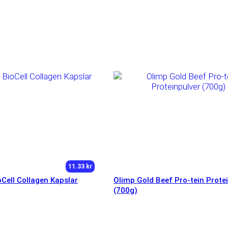
11.33 kr
oCell Collagen Kapslar
Olimp Gold Beef Pro-tein Prote
(700g)