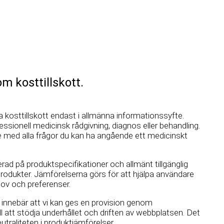
nom kosttillskott.
a kosttillskott endast i allmänna informationssyfte.
essionell medicinsk rådgivning, diagnos eller behandling.
vare med alla frågor du kan ha angående ett medicinskt
d på produktspecifikationer och allmänt tillgänglig
rodukter. Jämförelserna görs för att hjälpa användare
hov och preferenser.
t innebär att vi kan ges en provision genom
l att stödja underhållet och driften av webbplatsen. Det
utraliteten i produktjämförelser.