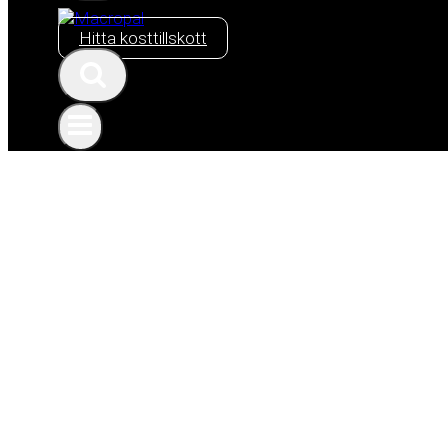
Hitta kosttillskott
Ansvarsbegränsn