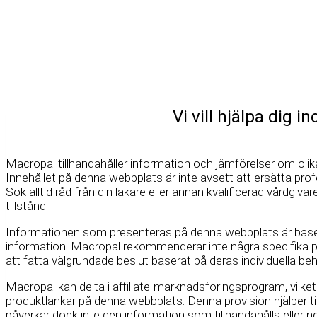
Vi vill hjälpa dig i
Macropal tillhandahåller information och jämförelser om olik
Innehållet på denna webbplats är inte avsett att ersätta prof
Sök alltid råd från din läkare eller annan kvalificerad vårdgi
tillstånd.
Informationen som presenteras på denna webbplats är basera
information. Macropal rekommenderar inte några specifika p
att fatta välgrundade beslut baserat på deras individuella be
Macropal kan delta i affiliate-marknadsföringsprogram, vilke
produktlänkar på denna webbplats. Denna provision hjälper til
påverkar dock inte den information som tillhandahålls eller ne