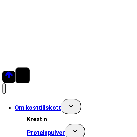
Toggle
Om kosttillskott
child
menu
Kreatin
Toggle
Proteinpulver
child