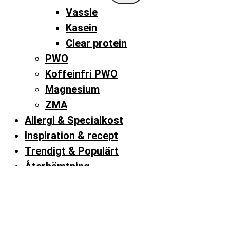
menu
Vassle
Kasein
Clear protein
PWO
Koffeinfri PWO
Magnesium
ZMA
Allergi & Specialkost
Inspiration & recept
Trendigt & Populärt
Återhämtning
Instagram
Search