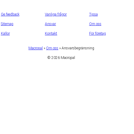
Ge feedback
Vanliga frågor
Tipsa
Sitemap
Ansvar
Om oss
Källor
Kontakt
För företag
Macropal
»
Om oss
»
Ansvarsbegränsning
© 2026 Macropal