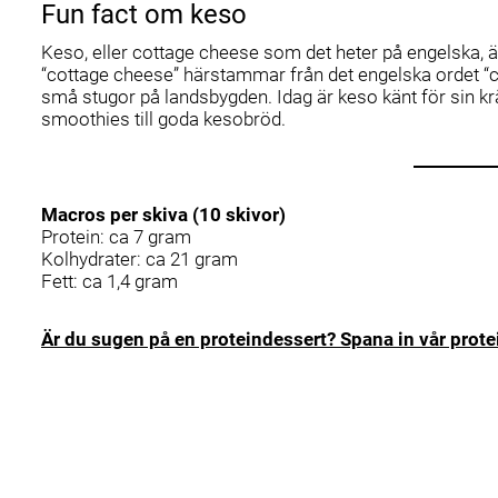
Fun fact om keso
Keso, eller cottage cheese som det heter på engelska, ä
“cottage cheese” härstammar från det engelska ordet “cot
små stugor på landsbygden. Idag är keso känt för sin 
smoothies till goda kesobröd.
Macros per skiva (10 skivor)
Protein: ca 7 gram
Kolhydrater: ca 21 gram
Fett: ca 1,4 gram
Är du sugen på en proteindessert?
Spana in vår prot