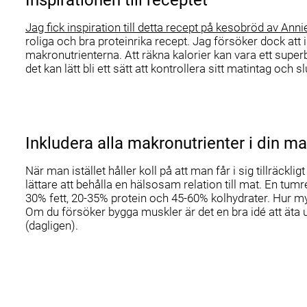
Jag fick inspiration till detta recept på kesobröd av A
roliga och bra proteinrika recept. Jag försöker dock att i
makronutrienterna. Att räkna kalorier kan vara ett supe
det kan lätt bli ett sätt att kontrollera sitt matintag och
Inkludera alla makronutrienter i din m
När man istället håller koll på att man får i sig tillräcklig
lättare att behålla en hälsosam relation till mat. En tumr
30% fett, 20-35% protein och 45-60% kolhydrater. Hur my
Om du försöker bygga muskler är det en bra idé att äta u
(dagligen).