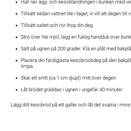
Häll ner ägg- och kesoblandningen i bunken med vet
Tillsätt sedan vattnet lite i taget, vi vill att degen ti
Tillsätt saltet och rör ihop din deg.
Strö över lite mjöl, lägg en fuktig handduk över bun
Sätt på ugnen på 200 grader. Klä en plåt med bakpl
Placera din färdigjästa kesobrödsdeg på den bakplå
limpa.
Skär ett snitt (ca 1 cm djupt) mitt över degen.
Låt brödet gräddas i ugnen i ungefär 40 minuter.
Lägg ditt kesobröd på ett galler och låt det svalna i min