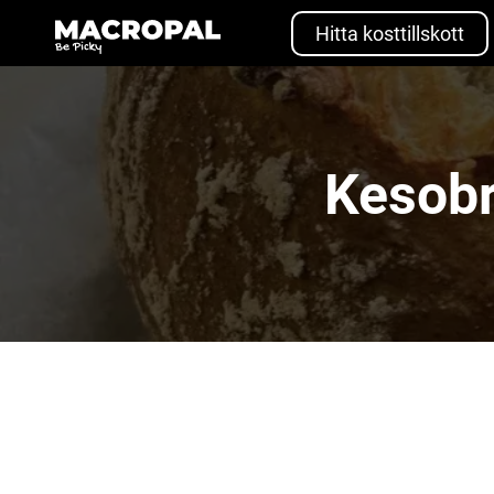
Skip
to
Hitta kosttillskott
content
Kesobrö