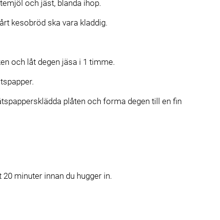
emjöl och jäst, blanda ihop.
ll vårt kesobröd ska vara kladdig.
ken och låt degen jäsa i 1 timme.
åtspapper.
tspappersklädda plåten och forma degen till en fin
st 20 minuter innan du hugger in.