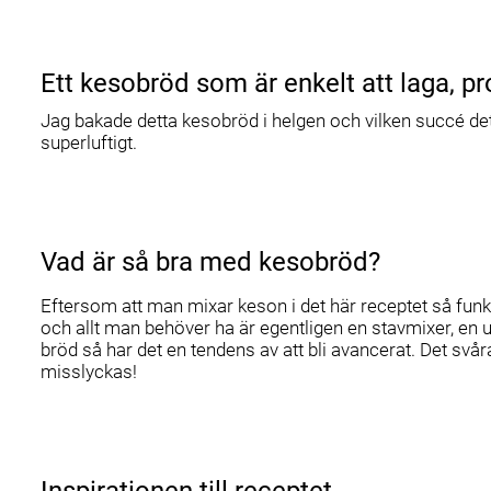
Ett kesobröd som är enkelt att laga, prot
Jag bakade detta kesobröd i helgen och vilken succé det bl
superluftigt.
Vad är så bra med kesobröd?
Eftersom att man mixar keson i det här receptet så funka
och allt man behöver ha är egentligen en stavmixer, en u
bröd så har det en tendens av att bli avancerat. Det svår
misslyckas!
Inspirationen till receptet