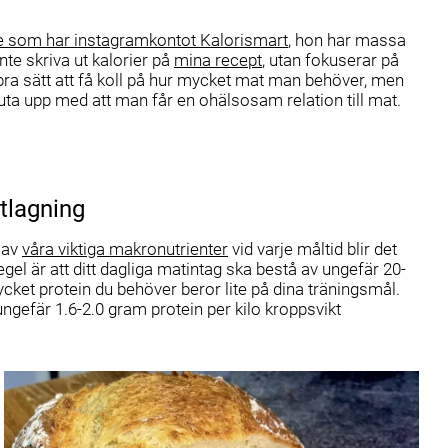
nnie som har instagramkontot
Kalorismart
, hon har massa
nte skriva ut kalorier på
mina recept
, utan fokuserar på
rbra sätt att få koll på hur mycket mat man behöver, men
 sluta upp med att man får en ohälsosam relation till mat.
atlagning
t av
våra viktiga
makronutrienter
vid varje måltid blir det
egel är att ditt dagliga matintag ska bestå av ungefär 20-
cket protein du behöver beror lite på dina träningsmål.
ngefär 1.6-2.0 gram protein per kilo kroppsvikt