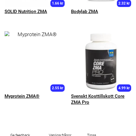
1.66 kr
2.32 kr
SOLID Nutrition ZMA
Bodylab ZMA
2.55 kr
4.99 kr
Myprotein ZMA®
Svenskt Kosttillskott Core
ZMA Pro
Ge feedback
Vanliga frågor
Tipsa