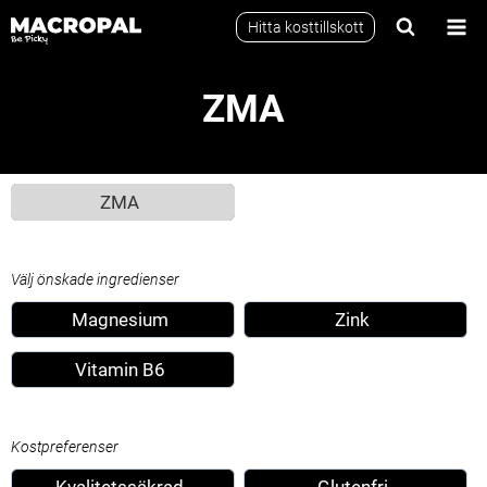
Skip
Hitta kosttillskott
to
content
ZMA
ZMA
Välj önskade ingredienser
Magnesium
Zink
Vitamin B6
Kostpreferenser