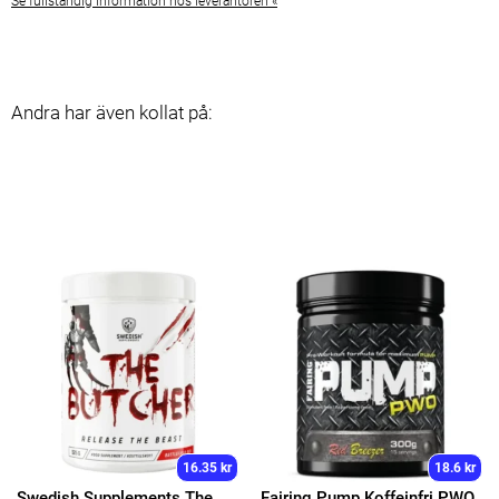
Se fullständig information hos leverantören «
Andra har även kollat på:
16.35 kr
18.6 kr
Swedish Supplements The
Fairing Pump Koffeinfri PWO