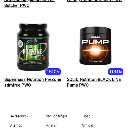
Butcher PWO
19.17 kr
11.64 kr
Supermass Nutrition PreZone
SOLID Nutrition BLACK LINE
stimfree PWO
Pump PWO
Ge feedback
Vanliga frågor
Tipsa
Sitemap
Ansvar
Om oss