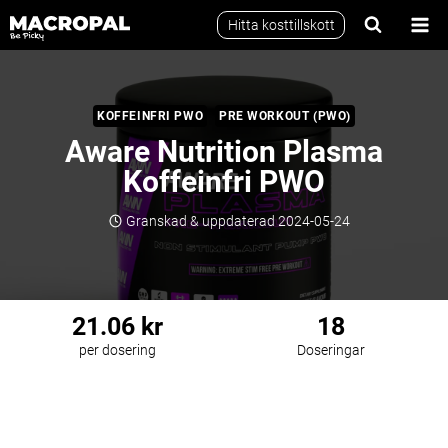
Skip
Hitta kosttillskott
to
content
KOFFEINFRI PWO
PRE WORKOUT (PWO)
Aware Nutrition Plasma
Koffeinfri PWO
Granskad & uppdaterad
2024-05-24
21.06 kr
18
per dosering
Doseringar
Koffeinfri PWO
Pre Workout (PWO)
Kvalitetssäkrad
Vegansk