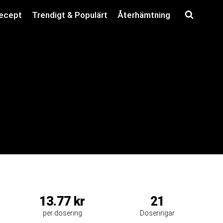
recept
Trendigt & Populärt
Återhämtning
13.77 kr
21
per dosering
Doseringar