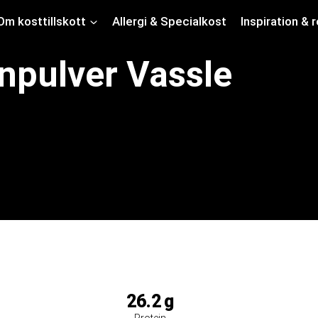
Om kosttillskott
Allergi & Specialkost
Inspiration & 
inpulver Vassle
26.2
g
Protein