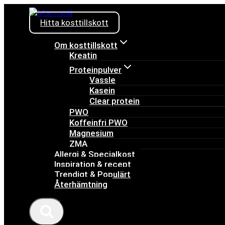
Skip
to
Hitta kosttillskott
content
Om kosttillskott
Kreatin
Proteinpulver
Vassle
Kasein
Clear protein
PWO
Koffeinfri PWO
Magnesium
ZMA
Allergi & Specialkost
Inspiration & recept
Trendigt & Populärt
Återhämtning