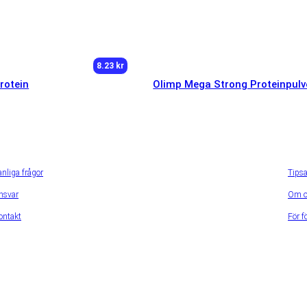
8.23 kr
rotein
Olimp Mega Strong Proteinpulv
anliga frågor
Tips
nsvar
Om o
ontakt
För f