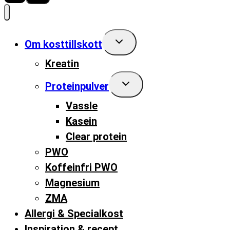
Toggle
Om kosttillskott
child
menu
Kreatin
Toggle
Proteinpulver
child
menu
Vassle
Kasein
Clear protein
PWO
Koffeinfri PWO
Magnesium
ZMA
Allergi & Specialkost
Inspiration & recept