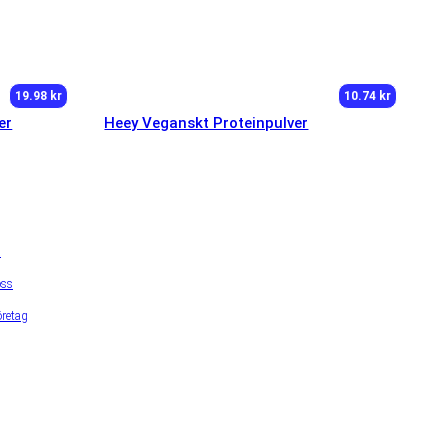
19.98 kr
10.74 kr
er
Heey Veganskt Proteinpulver
a
ss
öretag