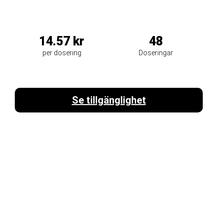
14.57 kr
48
per dosering
Doseringar
Proteinpulver
Vassle
Se tillgänglighet