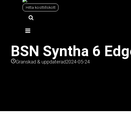
Hitta kosttillskott
Proteinpulver
Vassle
BSN Syntha 6 Edge
Granskad & uppdaterad
2024-05-24