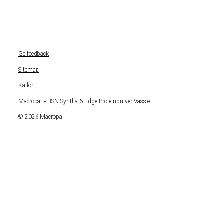
Ge feedback
Sitemap
Källor
Macropal
»
BSN Syntha 6 Edge Proteinpulver Vassle
© 2026 Macropal
Om kosttillskott
Toggle
child
Kreatin
menu
Proteinpulver
Toggle
child
Vassle
menu