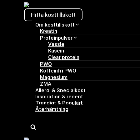
Skip
to
Hitta kosttillskott
content
Om kosttillskott
Kreatin
Proteinpulver
Vassle
Kasein
Clear protein
PWO
Koffeinfri PWO
Magnesium
ZMA
Allergi & Specialkost
Inspiration & recept
Trendigt & Populärt
Återhämtning