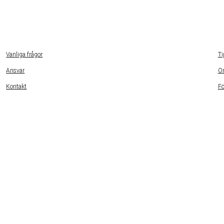
Vanliga frågor
Ti
Ansvar
O
Kontakt
Fö