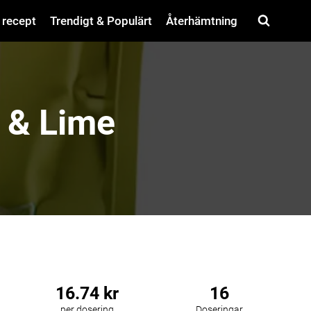
 recept
Trendigt & Populärt
Återhämtning
 & Lime
16.74 kr
16
per dosering
Doseringar