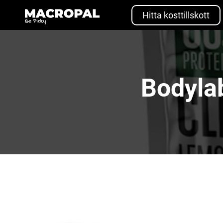
Skip
to
Hitta kosttillskott
content
Bodyla