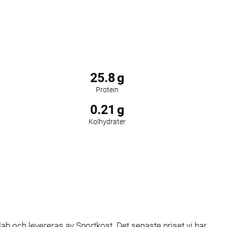
25.8
g
Protein
0.21
g
Kolhydrater
 och levereras av Sportkost. Det senaste priset vi har