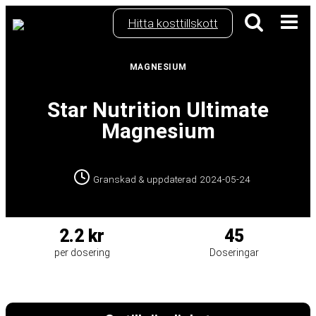
Skip
Hitta kosttillskott
to
content
MAGNESIUM
Star Nutrition Ultimate
Magnesium
Granskad & uppdaterad
2024-05-24
2.2 kr
45
per dosering
Doseringar
Magnesium