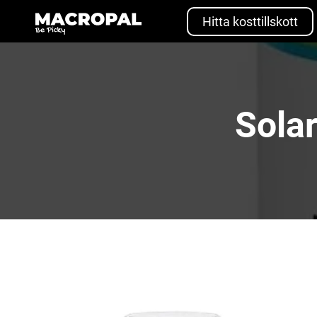
Skip
to
Hitta kosttillskott
content
Sola