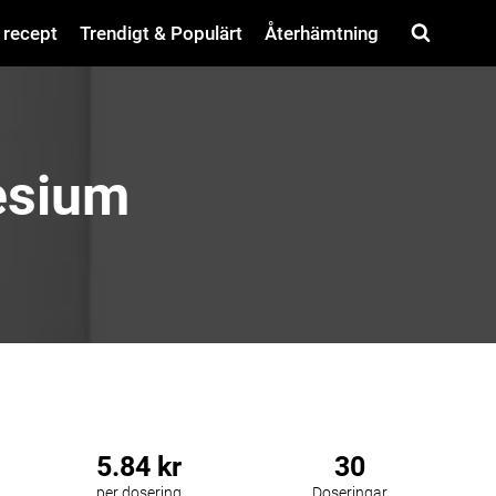
 recept
Trendigt & Populärt
Återhämtning
esium
5.84 kr
30
per dosering
Doseringar