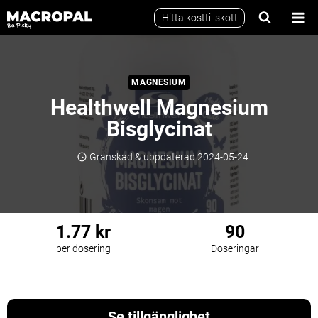
Skip
Hitta kosttillskott
to
content
MAGNESIUM
Healthwell Magnesium
Bisglycinat
Granskad & uppdaterad
2024-05-24
1.77 kr
90
per dosering
Doseringar
Magnesium
Kvalitetssäkrad
Se tillgänglighet