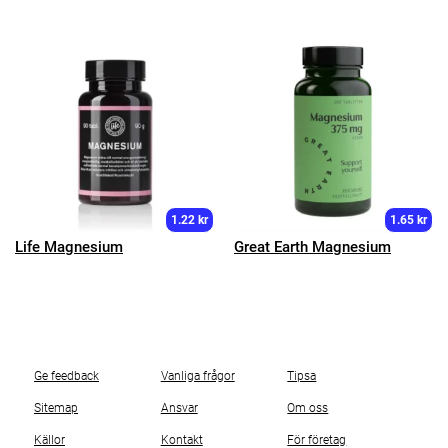
1.22 kr
1.65 kr
Life Magnesium
Great Earth Magnesium
Ge feedback
Vanliga frågor
Tipsa
Sitemap
Ansvar
Om oss
Källor
Kontakt
För företag