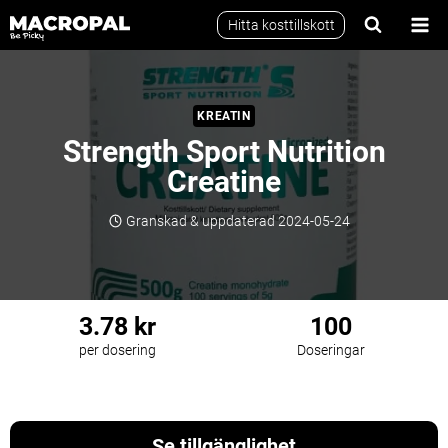
Skip
Hitta kosttillskott
to
content
KREATIN
Strength Sport Nutrition
Creatine
Granskad & uppdaterad
2024-05-24
3.78 kr
100
per dosering
Doseringar
Kreatin
Kvalitetssäkrad
Se tillgänglighet