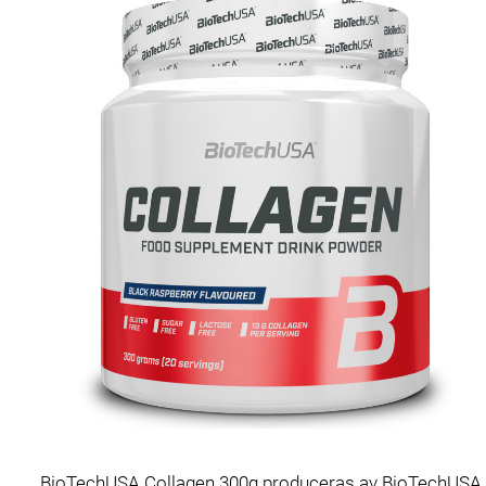
BioTechUSA Collagen 300g produceras av BioTechUSA och