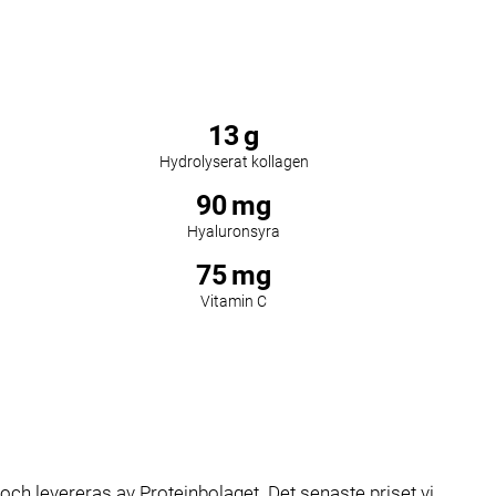
13
g
Hydrolyserat kollagen
90
mg
Hyaluronsyra
75
mg
Vitamin C
 levereras av Proteinbolaget. Det senaste priset vi