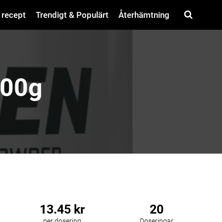
 recept
Trendigt & Populärt
Återhämtning
300g
13.45 kr
20
per dosering
Doseringar