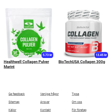
5.73 kr
13.45 kr
Healthwell Collagen Pulver
BioTechUSA Collagen 300g
Marint
Ge feedback
Vanliga frågor
Tipsa
Sitemap
Ansvar
Om oss
Källor
Kontakt
För företag