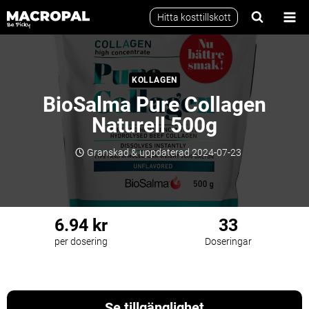
Skip
Hitta kosttillskott
to
content
KOLLAGEN
BioSalma Pure Collagen
Naturell 500g
Granskad & uppdaterad
2024-07-23
6.94 kr
33
per dosering
Doseringar
Kollagen
Glutenfri
Laktosfri
Se tillgänglighet